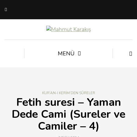
MENÜ
KUR’AN-I KERIM’DEN SÛRELER
Fetih suresi – Yaman
Dede Cami (Sureler ve
Camiler – 4)