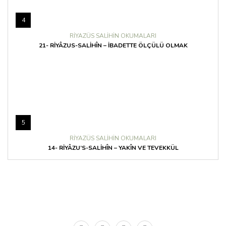
4
RIYAZÜS SALIHIN OKUMALARI
21- RIYÂZUS-SALIHÎN – İBADETTE ÖLÇÜLÜ OLMAK
5
RIYAZÜS SALIHIN OKUMALARI
14- RIYÂZU’S-SALIHÎN – YAKÎN VE TEVEKKÜL