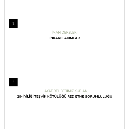
2
İMAN DERSLERI
İNKARCI AKIMLAR
3
HAYAT REHBERIMIZ KUR'AN
29- İYILIĞI TEŞVIK KÖTÜLÜĞÜ RED ETME SORUMLULUĞU