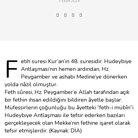
7 EKIM 2024
F
etih suresi Kur’an’ın 48. suresidir. Hudeybiye
Antlaşması’nın hemen ardından, Hz.
Peygamber ve ashabı Medine’ye dönerken
yolda nâzil olmuştur.
Feth sûresi, Hz. Peygamber’e Allah tarafından açık
bir fethin ihsan edildiğini bildiren âyetle başlar.
Müfessirlerin çoğunluğu bu âyetteki “feth-i mübîn”i
Hudeybiye Antlaşması ile tefsir ederken bazıları
gerçekleşecek olan Mekke’nin fethine işaret olarak
tefsir etmişlerdir. (Kaynak: DİA)