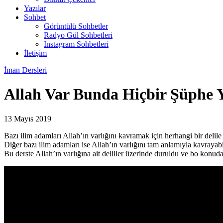
Yazılar
Sohbet
Görüntülü Sohbetler
Radyo Gül Sohbetleri
Instagram Sohbetleri
İletişim
İman Dersleri
Allah Var Bunda Hiçbir Şüphe 
13 Mayıs 2019
Bazı ilim adamları Allah’ın varlığını kavramak için herhangi bir delil
Diğer bazı ilim adamları ise Allah’ın varlığını tam anlamıyla kavrayabi
Bu derste Allah’ın varlığına ait deliller üzerinde duruldu ve bo konuda