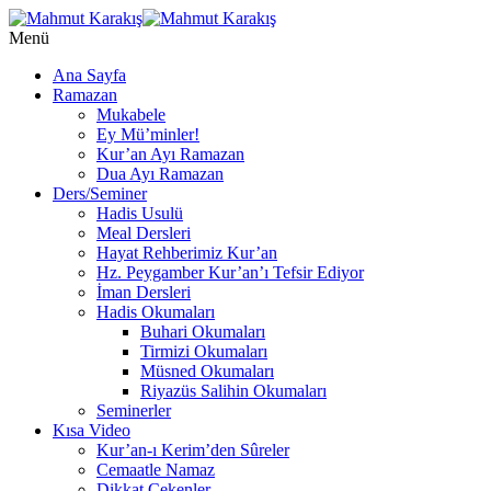
Menü
Ana Sayfa
Ramazan
Mukabele
Ey Mü’minler!
Kur’an Ayı Ramazan
Dua Ayı Ramazan
Ders/Seminer
Hadis Usulü
Meal Dersleri
Hayat Rehberimiz Kur’an
Hz. Peygamber Kur’an’ı Tefsir Ediyor
İman Dersleri
Hadis Okumaları
Buhari Okumaları
Tirmizi Okumaları
Müsned Okumaları
Riyazüs Salihin Okumaları
Seminerler
Kısa Video
Kur’an-ı Kerim’den Sûreler
Cemaatle Namaz
Dikkat Çekenler