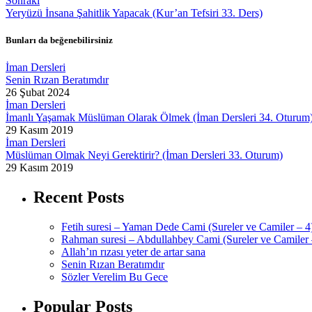
Sonraki
Yeryüzü İnsana Şahitlik Yapacak (Kur’an Tefsiri 33. Ders)
Bunları da beğenebilirsiniz
İman Dersleri
Senin Rızan Beratımdır
26 Şubat 2024
İman Dersleri
İmanlı Yaşamak Müslüman Olarak Ölmek (İman Dersleri 34. Oturum
29 Kasım 2019
İman Dersleri
Müslüman Olmak Neyi Gerektirir? (İman Dersleri 33. Oturum)
29 Kasım 2019
Recent Posts
Fetih suresi – Yaman Dede Cami (Sureler ve Camiler – 4
Rahman suresi – Abdullahbey Cami (Sureler ve Camiler 
Allah’ın rızası yeter de artar sana
Senin Rızan Beratımdır
Sözler Verelim Bu Gece
Popular Posts