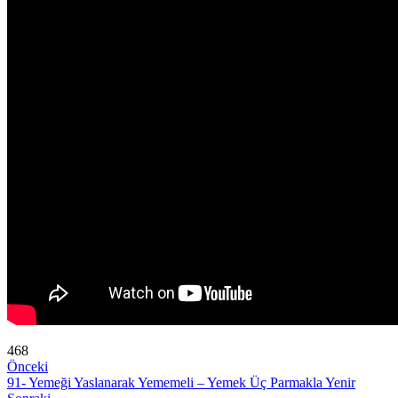
468
Önceki
91- Yemeği Yaslanarak Yememeli – Yemek Üç Parmakla Yenir