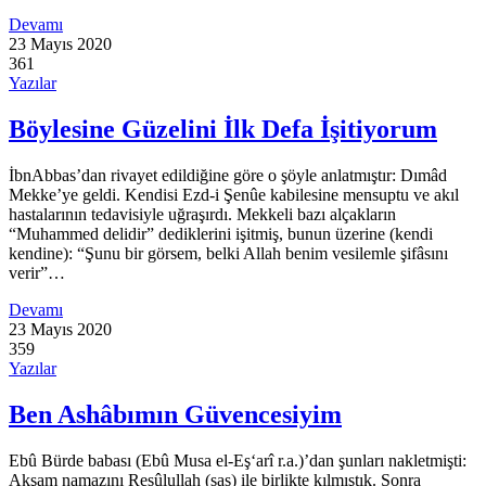
Devamı
23 Mayıs 2020
361
Yazılar
Böylesine Güzelini İlk Defa İşitiyorum
İbnAbbas’dan ri­vayet edildiğine göre o şöyle anlatmıştır: Dımâd
Mekke’ye geldi. Kendisi Ezd-i Şenûe kabilesine mensuptu ve akıl
hastalarının tedavisiyle uğraşırdı. Mekkeli bazı alçakların
“Muhammed delidir” de­diklerini işitmiş, bunun üzerine (kendi
kendine): “Şunu bir görsem, belki Allah benim vesilemle şifâsını
verir”…
Devamı
23 Mayıs 2020
359
Yazılar
Ben Ashâbımın Güvencesiyim
Ebû Bürde babası (Ebû Musa el-Eş‘arî r.a.)’dan şunları nakletmişti:
Akşam namazını Resûlullah (sas) ile birlikte kılmıştık. Sonra