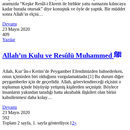
aramızda “Keşke Resûl-i Ekrem ile birlikte yatsı namazını kılıncaya
kadar burada otursak” diye konuştuk ve öyle de yaptık. Bir müddet
sonra Allah’ın elçisi…
Devamı
23 Mayıs 2020
409
Yazılar
Allah’ın Kulu ve Resûlü Muhammed ﷺ
Allah, Kur’ân-ı Kerim’de Peygamber Efendimizden bahsederken,
onun içimizden biri olduğunu vurgulamaktadır.[1] Bu durum diğer
peygamberler için de geçerlidir. Allah, görevlendireceği elçisini o
toplumun içinde büyüyüp yetişmiş kişilerden seçmiştir. Böylece
insanların yakından tanıdığı hatta akrabalık ilişkileri olan birini
kabullenmesi daha kolay…
Devamı
23 Mayıs 2020
592
Toplam 2 sayfa, 1. sayfa gösteriliyor.
1
2
»