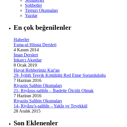
Seminerler
Sohbetler
Tirmizi Okumaları
Yazılar
En çok beğenilenler
Haberler
Esma-ul Hüsna Dersleri
4 Kasım 2014
İman Dersleri
İnkarcı Akımlar
8 Ocak 2019
Hayat Rehberimiz Kur'an
29- İyiliği Teşvik Kötülüğü Red Etme Sorumluluğu
7 Haziran 2016
Riyazüs Salihin Okumaları
21- Riyâzus-salihîn – İbadette Ölçülü Olmak
7 Haziran 2016
Riyazüs Salihin Okumaları
14- Riyâzu’s-salihîn – Yakîn ve Tevekkül
28 Aralık 2015
Son Eklenenler