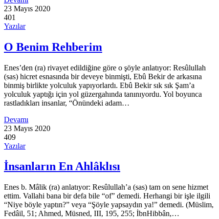
23 Mayıs 2020
401
Yazılar
O Benim Rehberim
Enes’den (ra) rivayet edildiğine göre o şöyle anlatıyor: Resûlullah
(sas) hicret esnasında bir deveye binmişti, Ebû Bekir de arkasına
binmiş birlikte yolculuk yapıyorlardı. Ebû Bekir sık sık Şam’a
yolculuk yaptığı için yol güzergahında tanınıyordu. Yol boyunca
rastladıkları insanlar, “Önündeki adam…
Devamı
23 Mayıs 2020
409
Yazılar
İnsanların En Ahlâklısı
Enes b. Mâlik (ra) anlatıyor: Resûlullah’a (sas) tam on sene hizmet
ettim. Vallahi bana bir defa bile “of” demedi. Herhangi bir işle ilgili
“Niye böyle yaptın?” veya “Şöyle yapsaydın ya!” demedi. (Müslim,
Fedâil, 51; Ahmed, Müsned, III, 195, 255; İbnHibbân,…