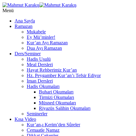
Menü
Ana Sayfa
Ramazan
Mukabele
Ey Mü’minler!
Kur’an Ayı Ramazan
Dua Ayı Ramazan
Ders/Seminer
Hadis Usulü
Meal Dersleri
Hayat Rehberimiz Kur’an
Hz. Peygamber Kur’an’ı Tefsir Ediyor
İman Dersleri
Hadis Okumaları
Buhari Okumaları
Tirmizi Okumaları
Müsned Okumaları
Riyazüs Salihin Okumaları
Seminerler
Kısa Video
Kur’an-ı Kerim’den Sûreler
Cemaatle Namaz
Dikkat Çekenler