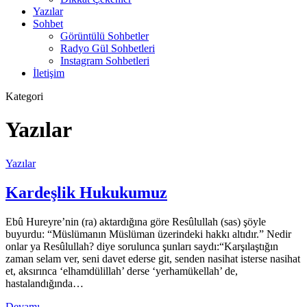
Yazılar
Sohbet
Görüntülü Sohbetler
Radyo Gül Sohbetleri
Instagram Sohbetleri
İletişim
Kategori
Yazılar
Yazılar
Kardeşlik Hukukumuz
Ebû Hureyre’nin (ra) aktardığına göre Resûlullah (sas) şöyle
buyurdu: “Müslümanın Müslüman üzerindeki hakkı altıdır.” Nedir
onlar ya Resûlullah? diye sorulunca şunları saydı:“Karşılaştığın
zaman selam ver, seni davet ederse git, senden nasihat isterse nasihat
et, aksırınca ‘elhamdülillah’ derse ‘yerhamükellah’ de,
hastalandığında…
Devamı