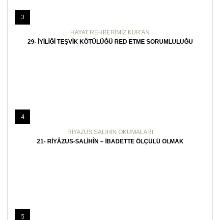
3
HAYAT REHBERIMIZ KUR'AN
29- İYILIĞI TEŞVIK KÖTÜLÜĞÜ RED ETME SORUMLULUĞU
4
RIYAZÜS SALIHIN OKUMALARI
21- RIYÂZUS-SALIHÎN – İBADETTE ÖLÇÜLÜ OLMAK
5