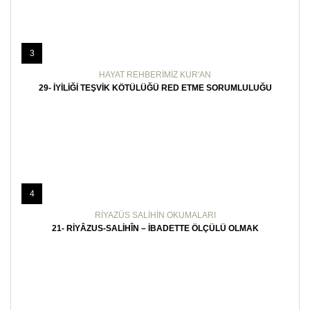
3
HAYAT REHBERIMIZ KUR'AN
29- İYILIĞI TEŞVIK KÖTÜLÜĞÜ RED ETME SORUMLULUĞU
4
RIYAZÜS SALIHIN OKUMALARI
21- RIYÂZUS-SALIHÎN – İBADETTE ÖLÇÜLÜ OLMAK