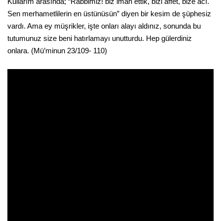
Kullarım arasında; “Rabbimiz! biz iman ettik, bizi affet, bize acı.
Sen merhametlilerin en üstünüsün” diyen bir kesim de şüphesiz
vardı. Ama ey müşrikler, işte onları alayı aldınız, sonunda bu
tutumunuz size beni hatırlamayı unutturdu. Hep gülerdiniz
onlara. (Mü’minun 23/109- 110)