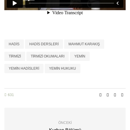
HADIS
HADIS DERSLERI
MAHMUT KARAKIŞ
TIRMIZI
TIRMIZI OKUMALARI
YEMIN
YEMIN HADISLERI
YEMIN HUKUKU
631
ÖNCEKI