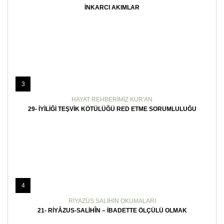
İNKARCI AKIMLAR
3
HAYAT REHBERIMIZ KUR'AN
29- İYILIĞI TEŞVIK KÖTÜLÜĞÜ RED ETME SORUMLULUĞU
4
RIYAZÜS SALIHIN OKUMALARI
21- RIYÂZUS-SALIHÎN – İBADETTE ÖLÇÜLÜ OLMAK