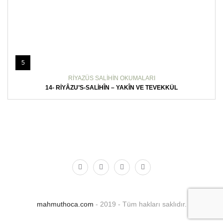
5
RIYAZÜS SALIHIN OKUMALARI
14- RIYÂZU’S-SALIHÎN – YAKÎN VE TEVEKKÜL
mahmuthoca.com
- 2019 - Tüm hakları saklıdır.